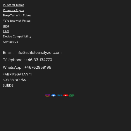
Cardiaque Personnalisées dans Pulses
Pulses for Teams
Pulses for Gyms
Beep Test with Pulses
YoYo test with Pulses
Blog
FAQ
Device Compatibility
Contact Us
Email :
info@athleteanalyzer.com
Téléphone : +46 33-134770​
WhatsApp : +46762959196
FABRIKSGATAN 11
503 38 BORÅS
SUÈDE