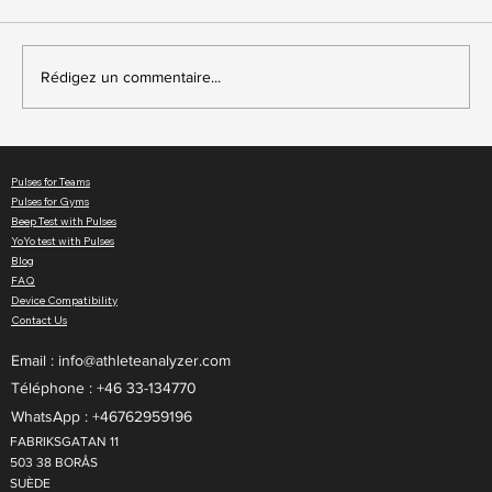
Rédigez un commentaire...
Améliorez vos cours de gym avec la
fréquence cardiaque en direct
Pulses for Teams
Pulses for Gyms
Beep Test with Pulses
YoYo test with Pulses
Blog
FAQ
Device Compatibility
Contact Us
Email :
info@athleteanalyzer.com
Téléphone : +46 33-134770​
WhatsApp : +46762959196
FABRIKSGATAN 11
503 38 BORÅS
SUÈDE