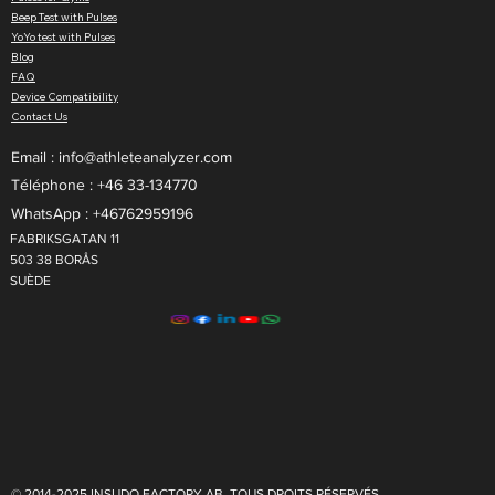
Beep Test with Pulses
YoYo test with Pulses
Blog
FAQ
Device Compatibility
Contact Us
Email :
info@athleteanalyzer.com
Téléphone : +46 33-134770​
WhatsApp : +46762959196
FABRIKSGATAN 11
503 38 BORÅS
SUÈDE
© 2014-2025 INSUDO FACTORY AB. TOUS DROITS RÉSERVÉS