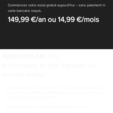
Commencez votre essai gratuit aujourd’hui – sans paiement ni
carte bancaire requis.
149,99 €/an ou 14,99 €/mois
Approuvé par
des
entraîneurs et des équipes du
monde entier
Pulses aide déjà des coachs, des salles de sport et des équipes dans le
monde entier à s’entraîner plus intelligemment, à rester en sécurité et à
améliorer leurs résultats au quotidien.
Rejoignez-les et faites en sorte que chaque séance compte.