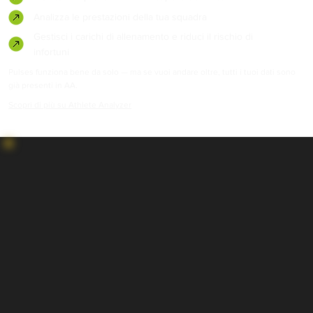
Analizza le prestazioni della tua squadra
Gestisci i carichi di allenamento e riduci il rischio di
infortuni
Pulses funziona bene da solo — ma se vuoi andare oltre, tutti i tuoi dati sono
già presenti in AA.
Scopri di più su Athlete Analyzer