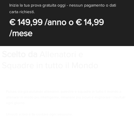
Inizia la tua prova gratuita oggi - nessun pagamento o dati
carta richiesti.
€ 149,99 /anno o € 14,99
/mese
Scelto da
Allenatori e
Squadre in tutto il Mondo
Pulses sta già aiutando allenatori, palestre e squadre in tutto il mondo a
allenarsi in modo più intelligente, rimanere più sicuri e migliorare i risultati
ogni giorno.
Unisciti a loro e fai contare ogni sessione.