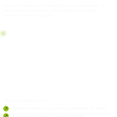
Tutti i dati di sessione e test di Pulses sono salvati automaticamente. Se
vuoi monitorare lo sviluppo degli atleti nel tempo, Pulses si collega
perfettamente ad Athlete Analyzer.
Con Athlete Analyzer, puoi:
Confronta risultati dei test e dati di allenamento nel tempo
Monitora la prontezza e il recupero dell'atleta