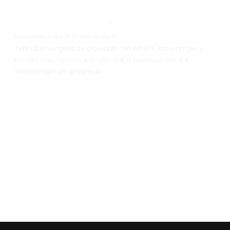
5
(Opzionale) Segui in Athlete Analyzer
Tutti i dati vengono sincronizzati con Athlete Analyzer per i
membri che vogliono approfondire la pianificazione e il
monitoraggio dei progressi.