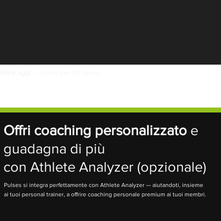
Inizia oggi
— Gratis per 30 giorni
Offri coaching personalizzato
e
guadagna di più
con Athlete Analyzer (opzionale)
Pulses si integra perfettamente con Athlete Analyzer — aiutandoti, insieme
ai tuoi personal trainer, a offrire coaching personale premium ai tuoi membri.