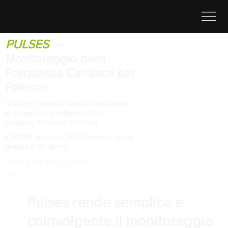
PULSES
—
Monitoraggio della
Frequenza Cardiaca per
Palestre
Coinvolgi i Membri, Gestisci Allenamenti
di Gruppo più Intelligenti e Offri
Coaching Personale Premium
€ 149,99 /anno o € 14,99 /mese — prova
gratuita di 30 giorni
Inizia la tua prova gratuita
ora
Pulses rende semplice e
coinvolgente il monitoraggio