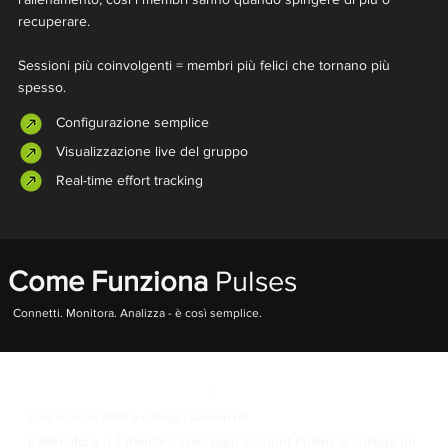
recuperare.
Sessioni più coinvolgenti = membri più felici che tornano più
spesso.
Configurazione semplice
Visualizzazione live del gruppo
Real-time effort tracking
Come Funziona
Pulses
Connetti. Monitora. Analizza - è così semplice.
1
Crea account atleti e collega i sensori HR
L’allenatore o il membro crea ogni account Pulses e collega un