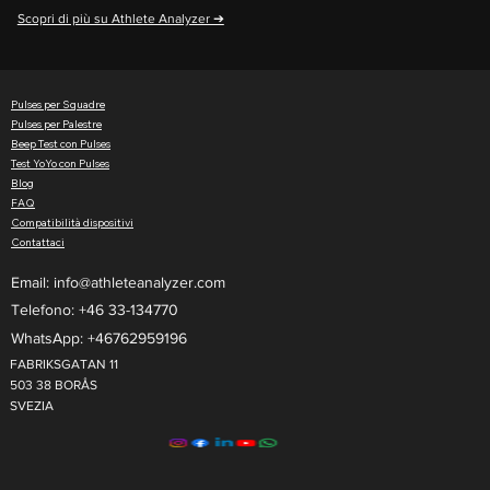
Scopri di più su Athlete Analyzer ➔
Pulses per Squadre
Pulses per Palestre
Beep Test con Pulses
Test YoYo con Pulses
Blog
FAQ
Compatibilità dispositivi
Contattaci
Email:
info@athleteanalyzer.com
Telefono: +46 33-134770​
WhatsApp: +46762959196
FABRIKSGATAN 11
503 38 BORÅS
SVEZIA