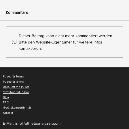
Kommentare
Dieser Beitrag kann nicht mehr kommentiert werden.
Bitte den Website-Eigentümer für weitere Infos
kontaktieren.
Wo Training zum Wettkampf wird:
Veranstalten Sie Fitness-Challenges in
Ihrem Gym
Pulses für Teams
Pulses für Gyms
Beep-Test mit Pulses
YoYo-Test mit Pulses
Blog
FAQ
Gerätekompatibilität
Kontakt
E-Mail:
info@athleteanalyzer.com