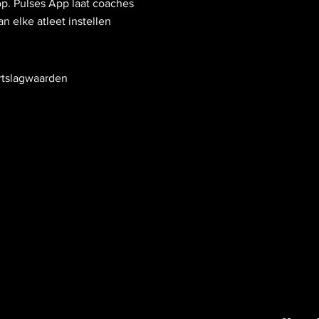
p. Pulses App laat coaches
n elke atleet instellen
rtslagwaarden