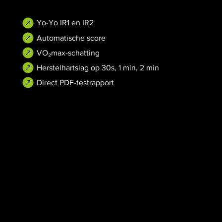
Yo-Yo IR1 en IR2
Automatische score
VO₂max-schatting
Herstelhartslag op 30s, 1 min, 2 min
Direct PDF-testrapport