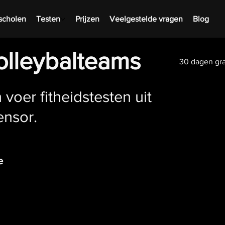
tscholen
Testen
Prijzen
Veelgestelde vragen
Blog
olleybalteams
30 dagen gra
 voer fitheidstesten uit
ensor.
e