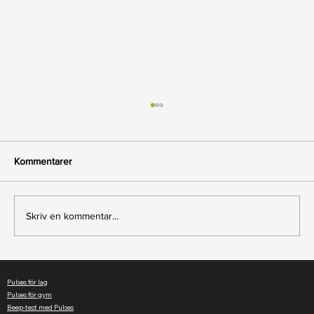
Kommentarer
Skriv en kommentar...
Uppgradera dina gympass med
pulsmätning i realtid
Pulses för lag
Pulses för gym
Beep-test med Pulses