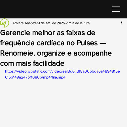
Athlete Analyzer
1 de set. de 2025
2 min de leitura
Gerencie melhor as faixas de
frequência cardíaca no Pulses —
Renomeie, organize e acompanhe
com mais facilidade
https://video.wixstatic.com/video/eaf3d6_3f8a00bbda6a4894815e
6f5b149a247b/1080p/mp4/file.mp4