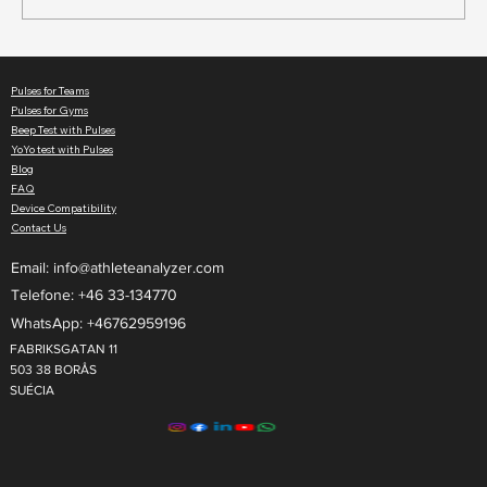
Beep Test vs Yo-Yo Test: diferenças e qual
escolher
Pulses for Teams
Pulses for Gyms
Beep Test with Pulses
YoYo test with Pulses
Blog
FAQ
Device Compatibility
Contact Us
Email:
info@athleteanalyzer.com
Telefone: +46 33-134770​
WhatsApp: +46762959196
FABRIKSGATAN 11
503 38 BORÅS
SUÉCIA