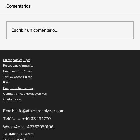
Comentarios
Escribir un comentario...
Cómo dominar el monitoreo de la
frecuencia cardíaca en el deporte — y las
Pulses para equipos
herramientas para hacerlo bien
Pulses para gimnasios
Beep Test con Pulses
Test Yo-Yo con Pulses
Blog
Preguntas frecuentes
Compatibilidad de dispositivos
Contáctanos
Email:
info@athleteanalyzer.com
Teléfono: +46 33-134770​
WhatsApp: +46762959196
FABRIKSGATAN 11
503 38 BORÅS