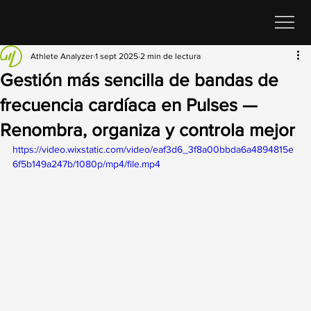
Athlete Analyzer
1 sept 2025
2 min de lectura
Gestión más sencilla de bandas de
frecuencia cardíaca en Pulses —
Renombra, organiza y controla mejor
https://video.wixstatic.com/video/eaf3d6_3f8a00bbda6a4894815e
6f5b149a247b/1080p/mp4/file.mp4