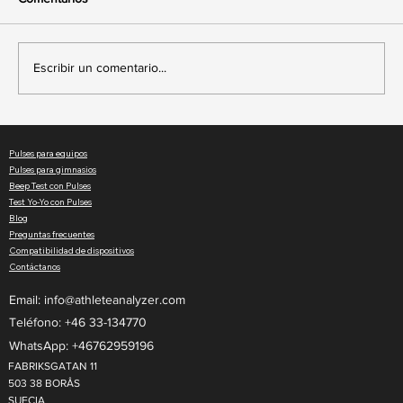
Escribir un comentario...
El ROI del monitoreo cardíaco en vivo para
gimnasios
Pulses para equipos
Pulses para gimnasios
Beep Test con Pulses
Test Yo-Yo con Pulses
Blog
Preguntas frecuentes
Compatibilidad de dispositivos
Contáctanos
Email:
info@athleteanalyzer.com
Teléfono: +46 33-134770​
WhatsApp: +46762959196
FABRIKSGATAN 11
503 38 BORÅS
SUECIA