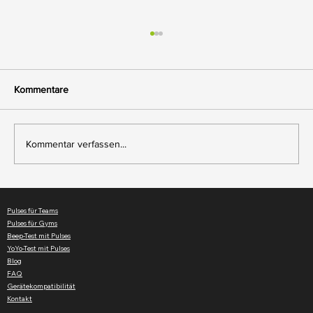
Kommentare
Kommentar verfassen...
Herzfrequenzzonen-Workouts jetzt neu in
Pulses verfügbar
Pulses für Teams
Pulses für Gyms
Beep-Test mit Pulses
YoYo-Test mit Pulses
Blog
FAQ
Gerätekompatibilität
Kontakt