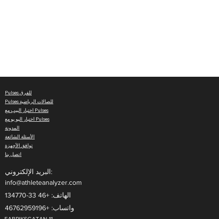
Pulses للفرق
Pulses للصالات الرياضية
اختبار البيب مع Pulses
اختبار اليو يو مع Pulses
المدونة
الأسئلة الشائعة
توافق الأجهزة
اتصل بنا
البريد الإلكتروني:
info@athleteanalyzer.com
واتساب: +46762959196