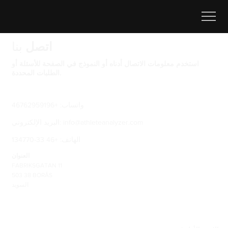
اتصل
بنا
استخدم معلومات الاتصال أدناه أو النموذج في الصفحة للأسئلة أو
الطلبات المحددة.
واتساب: +46762959196
info@athleteanalyzer.com
البريد الإلكتروني:
العنوان
FABRIKSGATAN 11
503 38 BORÅS
السويد