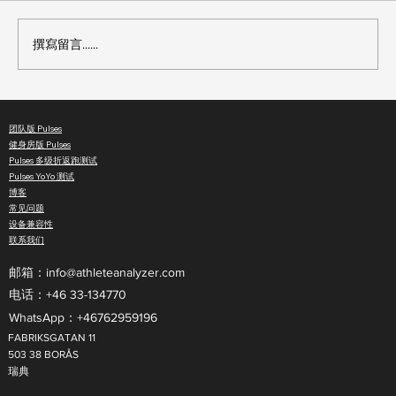
撰寫留言......
更强的社区，更智能的训练：排行榜与运
团队版 Pulses
动员页面正式上线
健身房版 Pulses
Pulses 多级折返跑测试
Pulses YoYo 测试
博客
常见问题
设备兼容性
联系我们
邮箱：
info@athleteanalyzer.com
电话：+46 33-134770​
WhatsApp：+46762959196
FABRIKSGATAN 11
503 38 BORÅS
瑞典