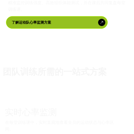
精准监控训练强度、高效组织体能测试，并在课后共同复盘每堂
训练课。
了解运动队心率监测方案
团队训练所需的一站式方案
实时心率监测
在每堂训练课中，实时直观地查看全员的运动状态与心率区
间。