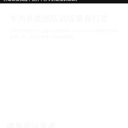
专为各类团队训练量身打造
无论您是健身房主还是运动队教练，Pulses App 都能助您实时
监测心率，营造更有参与感的训练课。
健身房运营者