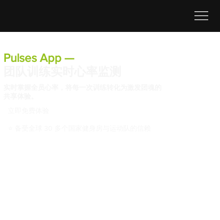
Pulses App —
团队训练实时心率监测
实时掌握全员心率，将每一次训练转化为激发团魂的
共享体验。
立即免费体验
⭐ 备受全球 30 多个国家健身房与运动队的信赖