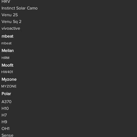
HRV
Instinct Solar Camo
Venu 2S
Venu Sq 2
vívoactive
mbeat
mbeat
Meilan
HRM
Moofit
HW401
Myzone
MYZONE
Polar
A370
H10
H7
H9
OH1
Sense