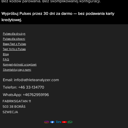
Bez kodów parowania. Bez skomplikowanej konfiguracji.
Wypróbuj Pulses przez 30 dni za darmo — bez podawania karty
kredytowej.
Pulses dla drużyn
Pulses dla siłowni
Beep Test z Pulses
Test YoYo z Pulses
Blog
FAQ
Kompatybilność urządzeń
Skontaktuj się z nami
Email:
info@athleteanalyzer.com
Telefon: +46 33-134770​
WhatsApp: +46762959196
FABRIKSGATAN 11
503 38 BORÅS
SZWECJA