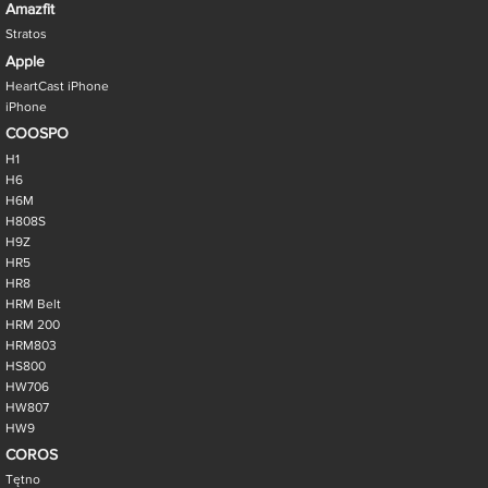
Amazfit
Stratos
Apple
HeartCast iPhone
iPhone
COOSPO
H1
H6
H6M
H808S
H9Z
HR5
HR8
HRM Belt
HRM 200
HRM803
HS800
HW706
HW807
HW9
COROS
Tętno