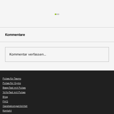
Kommentare
Kommentar verfassen...
Einführung der Individuellen
Herzfrequenzzonen in Pulses
Pulses für Teams
Pulses für Gyms
Beep-Test mit Pulses
YoYo-Test mit Pulses
Blog
FAQ
Gerätekompatibilität
Kontakt