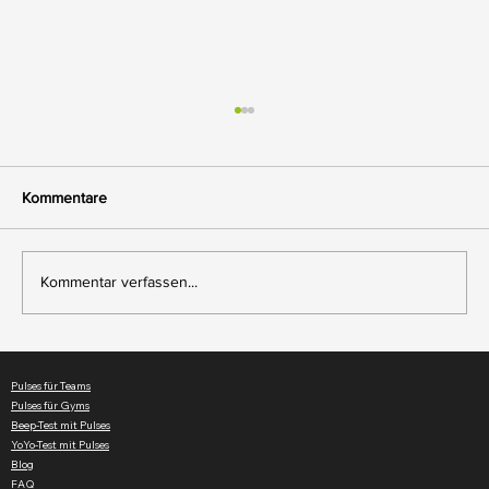
Kommentare
Kommentar verfassen...
Beep-Test-App für Teams – Fitness mit
Live-Herzfrequenz & VO₂max verfolgen
Pulses für Teams
Pulses für Gyms
Beep-Test mit Pulses
YoYo-Test mit Pulses
Blog
FAQ