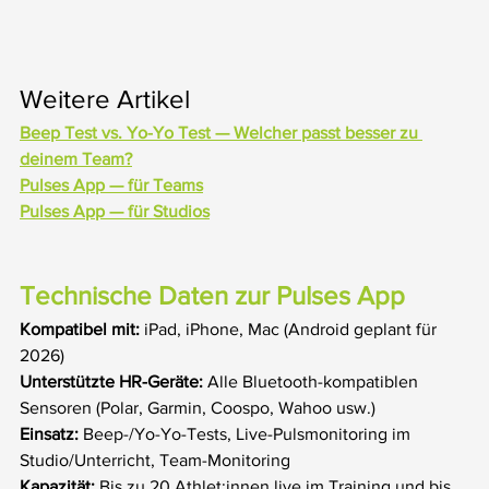
Weitere Artikel
Beep Test vs. Yo-Yo Test — Welcher passt besser zu 
deinem Team?
Pulses App — für Teams
Pulses App — für Studios
Technische Daten zur Pulses App
Kompatibel mit:
 iPad, iPhone, Mac (Android geplant für 
2026)
Unterstützte HR-Geräte:
 Alle Bluetooth-kompatiblen 
Sensoren (Polar, Garmin, Coospo, Wahoo usw.)
Einsatz:
 Beep-/Yo-Yo-Tests, Live-Pulsmonitoring im 
Studio/Unterricht, Team-Monitoring
Kapazität:
 Bis zu 20 Athlet:innen live im Training und bis 