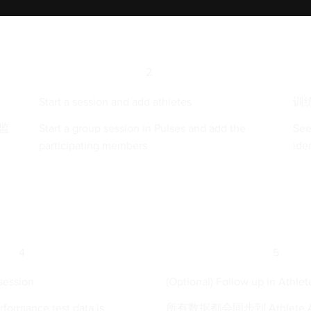
2
Start a session and add athletes
训
率监
Start a group session in Pulses and add the
See
participating members
ide
4
5
session
(Optional) Follow up in Athle
rformance test data is
所有数据都会同步到 Athlete A