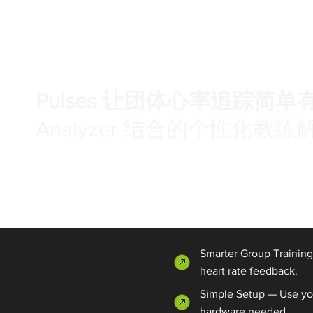
Pulses 让团体心率追踪简单
Analyzer 结合的个性化
Smarter Group Training
heart rate feedback.
Simple Setup — Use you
hardware needed.