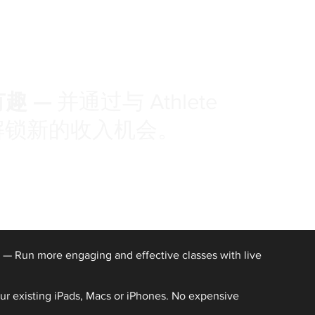
有趣 —
并通过与 Athlete
教练解锁新的收入机会。
 — Run more engaging and effective classes with live
r existing iPads, Macs or iPhones. No expensive