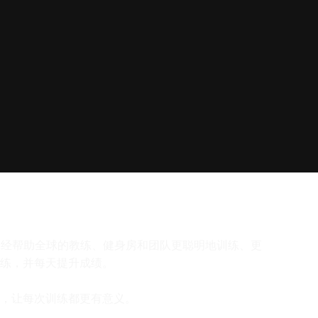
es 已经帮助全球的教练、健身房和团队更聪明地训练、更
训练，并每天提升成绩。
们，让每次训练都更有意义。