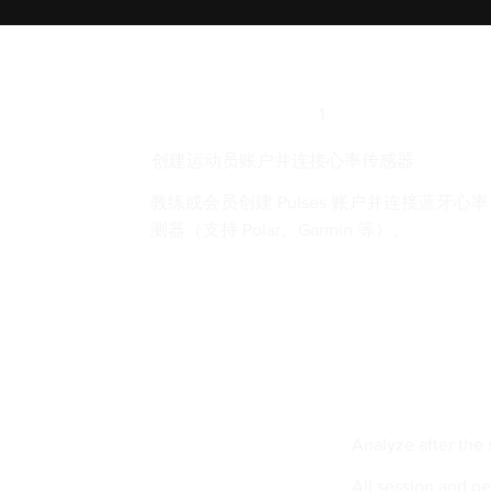
1
创建运动员账户并连接心率传感器
教练或会员创建 Pulses 账户并连接蓝牙心
测器（支持 Polar、Garmin 等）。
Analyze after the 
All session and pe