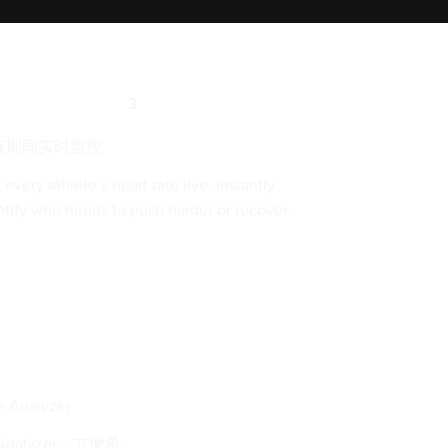
3
练期间实时监控
 every athlete’s heart rate live. Instantly
ntify who needs to push harder or recover.
te Analyzer
nalyzer，方便希