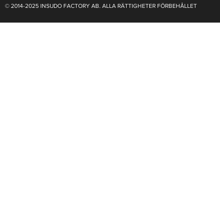
© 2014-2025 INSUDO FACTORY AB. ALLA RÄTTIGHETER FÖRBEHÅLLET