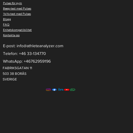
Pulses för gym
Beep-test med Pulses
YoYo-test med Pulses
Blogg
FAQ
Enhetskompatibilitet
Kontakta oss
E-post:
info@athleteanalyzer.com
Telefon: +46 33-134770​
WhatsApp: +46762959196
FABRIKSGATAN 11
503 38 BORÅS
SVERIGE