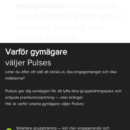
engagerande —
och öppnar
nya intäktsmöjligheter genom
personlig coaching med
Athlete Analyzer.
Varför gymägare
väljer Pulses
Letar du efter ett sätt att sticka ut, öka engagemanget och öka
intäkterna?
Pulses ger dig verktygen för att lyfta dina gruppträningspass och
erbjuda premiumcoachning — utan krångel.
Här är varför smarta gymägare väljer Pulses:
Smartare gruppträning — kör mer engagerande och