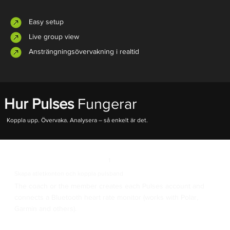
Easy setup
Live group view
Ansträngningsövervakning i realtid
Hur Pulses
Fungerar
Koppla upp. Övervaka. Analysera – så enkelt är det.
1
Skapa atletkonton och koppla pulsband
The coach or the member creates each Pulses account and
connects a Bluetooth heart rate monitor (works with Polar,
Garmin and others).