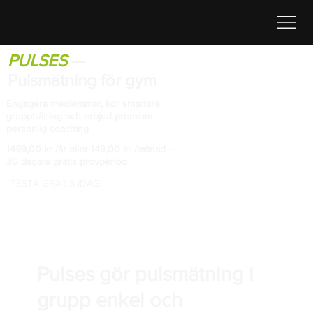
PULSES
—
Pulsmätning för gym
Engagera medlemmar, kör smartare
gruppträning och erbjud premium
personlig coaching
1499,00 kr /år eller 149,00 kr /månad —
30 dagars gratis provperiod
TESTA GRATIS IDAG!
Pulses gör pulsmätning i
grupp enkel och