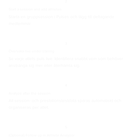
2
Start a session and add athletes
Starta en gruppsession i Pulses och lägg till deltagande
medlemmar
3
Övervaka live under träning
Se varje atlets puls live. Identifiera snabbt vem som behöver
anstränga sig mer eller återhämta sig.
4
Analyze after the session
All session- och prestationstestdata sparas automatiskt och
organiseras per atlet.
5
(Optional) Follow up in Athlete Analyzer