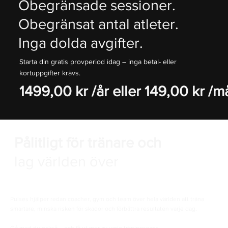
Obegränsade sessioner.
Obegränsat antal atleter.
Inga dolda avgifter.
Starta din gratis provperiod idag – inga betal- eller
kortuppgifter krävs.
1499,00 kr /år eller 149,00 kr /
Pålitligt för tränare och
lag världen över
Pulses hjälper redan coacher, gym och team över hela världen att träna
smartare, minska risken för skador och förbättra resultaten varje dag.