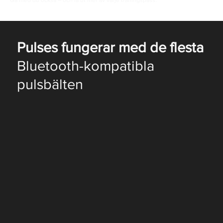
Gå med du också – och få ut mer av varje träningspass.
Pulses fungerar med de flesta
Bluetooth-kompatibla
pulsbälten