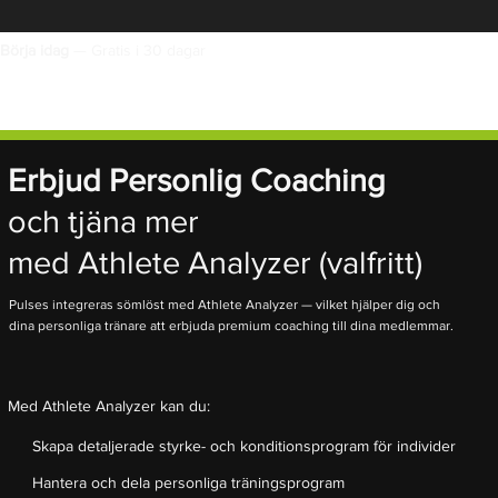
Börja idag
— Gratis i 30 dagar
Erbjud Personlig Coaching
och tjäna mer
med Athlete Analyzer (valfritt)
Pulses integreras sömlöst med Athlete Analyzer — vilket hjälper dig och
dina personliga tränare att erbjuda premium coaching till dina medlemmar.
Med Athlete Analyzer kan du:
Skapa detaljerade styrke- och konditionsprogram för individer
Hantera och dela personliga träningsprogram