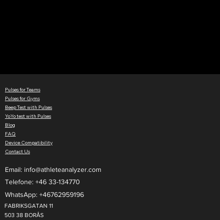
Este é o "hub" d
de Ouro" para o 
e Elevad
Pulses for Teams
Pulses for Gyms
Beep Test with Pulses
YoYo test with Pulses
Blog
FAQ
Device Compatibility
Contact Us
Email:
info@athleteanalyzer.com
Telefone: +46 33-134770​
WhatsApp: +46762959196
FABRIKSGATAN 11
503 38 BORÅS