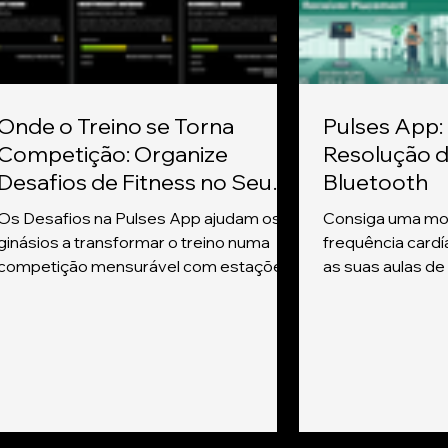
Onde o Treino se Torna
Pulses App:
Competição: Organize
Resolução 
Desafios de Fitness no Seu
Bluetooth
Ginásio
Os Desafios na Pulses App ajudam os
Consiga uma mon
ginásios a transformar o treino numa
frequência cardí
competição mensurável com estações,
as suas aulas de
tabelas de classificação, registo de
tenha sido criad
recuperação, resultados QR e partilha
a estabilidade 
entre atletas.
ambiente. Use es
otimizar o seu e
Posicionamento 
recetor é o disp
Pulses (iPad, iP