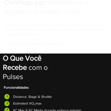
Confiado por
treinadores e
equipes no mundo todo
O Pulses já está ajudando treinadores, academias e equipes ao redor do
mundo a treinar com mais inteligência, manter a segurança e melhorar os
resultados todos os dias.
Junte-se a eles e faça cada sessão valer a pena.
O Que Você
Recebe
com o
Pulses
Funcionalidades
Distance, Stage & Shuttle
Estimated VO₂max
FC Máx & FC Média durante esforço máximo