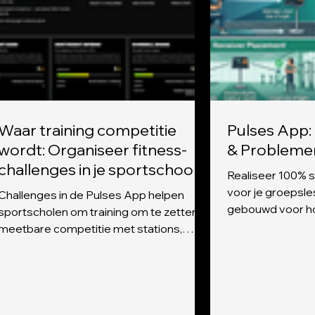
Waar training competitie
Pulses App:
wordt: Organiseer fitness-
& Probleme
challenges in je sportschool
Realiseer 100% s
voor je groepsle
Challenges in de Pulses App helpen
gebouwd voor ho
sportscholen om training om te zetten in
wordt de Bluetoot
meetbare competitie met stations,
bepaald door de
klassementen, herstelmetingen, QR-
deze checklist v
resultaten en het delen door atleten.
resultaat. Optim
je "Ontvanger" D
apparaat waarop 