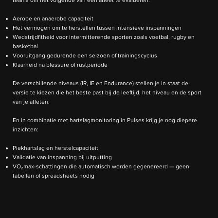
teams om het volgende van een atleet te evalueren:
Aerobe en anaerobe capaciteit
Het vermogen om te herstellen tussen intensieve inspanningen
Wedstrijdfitheid voor intermitterende sporten zoals voetbal, rugby en
basketbal
Vooruitgang gedurende een seizoen of trainingscyclus
Klaarheid na blessure of rustperiode
De verschillende niveaus (IR, IE en Endurance) stellen je in staat de
versie te kiezen die het beste past bij de leeftijd, het niveau en de sport
van je atleten.
En in combinatie met hartslagmonitoring in Pulses krijg je nog diepere
inzichten:
Piekhartslag en herstelcapaciteit
Validatie van inspanning bij uitputting
VO₂max-schattingen die automatisch worden gegenereerd — geen
tabellen of spreadsheets nodig