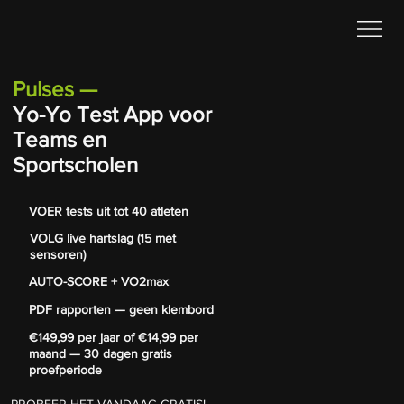
Pulses
—
Yo-Yo Test App voor
Teams en
Sportscholen
VOER tests uit tot 40 atleten
VOLG live hartslag (15 met
sensoren)
AUTO-SCORE + VO2max
PDF rapporten — geen klembord
€149,99 per jaar of €14,99 per
maand — 30 dagen gratis
proefperiode
PROBEER HET VANDAAG GRATIS!