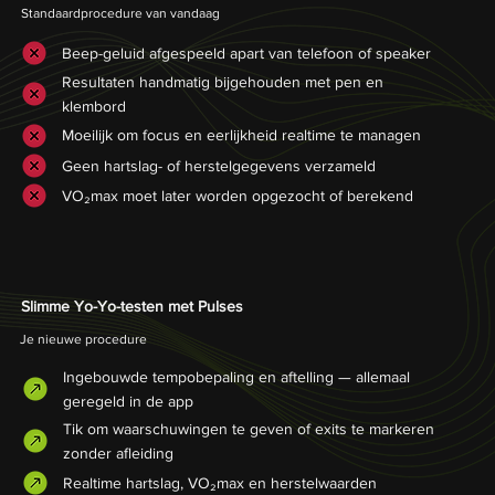
Standaardprocedure van vandaag
Beep-geluid afgespeeld apart van telefoon of speaker
Resultaten handmatig bijgehouden met pen en
klembord
Moeilijk om focus en eerlijkheid realtime te managen
Geen hartslag- of herstelgegevens verzameld
VO₂max moet later worden opgezocht of berekend
Slimme Yo-Yo-testen met Pulses
Je nieuwe procedure
Ingebouwde tempobepaling en aftelling — allemaal
geregeld in de app
Tik om waarschuwingen te geven of exits te markeren
zonder afleiding
Realtime hartslag, VO₂max en herstelwaarden