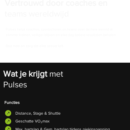
Vertrouwd door coaches en
teams wereldwijd
Pulses helpt coaches, sportscholen en teams over de hele wereld al
slimmer trainen, veiliger blijven en elke dag betere resultaten behalen.
Doe mee en zorg dat elke sessie telt.
Wat je krijgt
met
Pulses
Functies
Distance, Stage & Shuttle
Geschatte VO₂max
Max. hartslag & Gem. hartslag tijdens piekinspanning