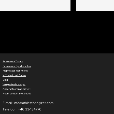
iPhone, Mac of An
van je sessie. D
plaatsing: Centraal 
de ontvanger in
Pulses voor Teams
Pulses voor Sportscholen
Piepjestest met Pulses
YoYo-test met Pulses
Blog
Veelgestelde vragen
Apparaatcompatibiliteit
Neem contact met ons op
E-mail:
info@athleteanalyzer.com
Telefoon: +46 33-134770​