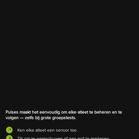
Pulses maakt het eenvoudig om elke atleet te beheren en te
volgen — zelfs bij grote groepstests.
Ken elke atleet een sensor toe
Tik om te waarschuwen of een exit te markeren