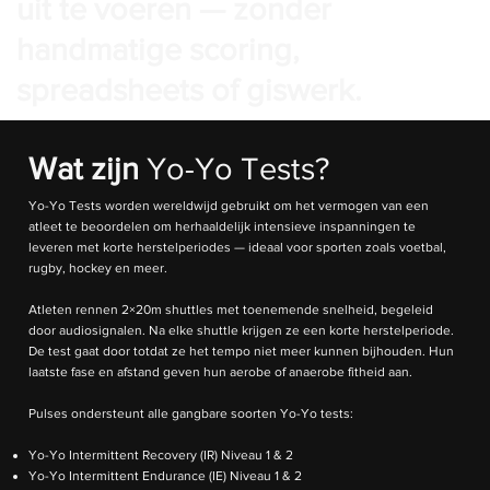
uit te voeren — zonder
handmatige scoring,
spreadsheets of giswerk.
Wat zijn
Yo-Yo Tests?
Yo-Yo Tests worden wereldwijd gebruikt om het vermogen van een
atleet te beoordelen om herhaaldelijk intensieve inspanningen te
leveren met korte herstelperiodes — ideaal voor sporten zoals voetbal,
rugby, hockey en meer.
Atleten rennen 2×20m shuttles met toenemende snelheid, begeleid
door audiosignalen. Na elke shuttle krijgen ze een korte herstelperiode.
De test gaat door totdat ze het tempo niet meer kunnen bijhouden. Hun
laatste fase en afstand geven hun aerobe of anaerobe fitheid aan.
Pulses ondersteunt alle gangbare soorten Yo-Yo tests:
Yo-Yo Intermittent Recovery (IR) Niveau 1 & 2
Yo-Yo Intermittent Endurance (IE) Niveau 1 & 2