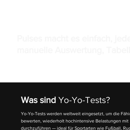
Pulses macht es einfach, j
manuelle Auswertung, Tabell
Was sind
Yo-Yo-Tests?
Yo-Yo-Tests werden weltweit eingesetzt, um die Fähi
bewerten, wiederholt hochintensive Belastungen mit
durchzuführen — ideal für Sportarten wie Fußball, R