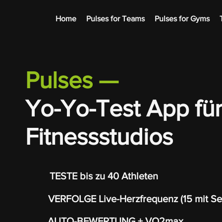
Home
Pulses for Teams
Pulses for Gyms
Pulses
—
Yo-Yo-Test App fü
Fitnessstudios
TESTE bis zu 40 Athleten
VERFOLGE Live-Herzfrequenz (15 mit Se
AUTO-BEWERTUNG + VO2max