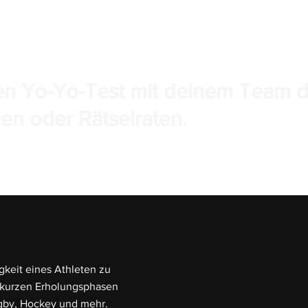
eden Yo-Yo-Test mit deinem Team
en oder Rätselraten.
gkeit eines Athleten zu
 kurzen Erholungsphasen
ugby, Hockey und mehr.