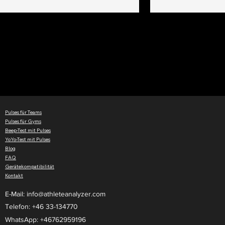
Android). Er ist 
Session. Die "Go
Platzierung: Zentral & 
Sie den Em
Pulses für Teams
Pulses für Gyms
Beep-Test mit Pulses
YoYo-Test mit Pulses
Blog
FAQ
Gerätekompatibilität
Kontakt
E-Mail:
info@athleteanalyzer.com
Telefon: +46 33-134770​
WhatsApp: +46762959196