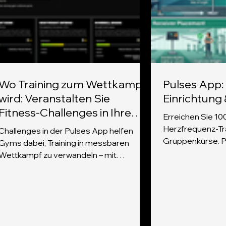
Wo Training zum Wettkampf
Pulses App:
wird: Veranstalten Sie
Einrichtung
Fitness-Challenges in Ihrem
Erreichen Sie 10
Gym
Herzfrequenz-Tra
Challenges in der Pulses App helfen
Gruppenkurse. Pu
Gyms dabei, Training in messbaren
Hochleistungs-T
Wettkampf zu verwandeln – mit
die Bluetooth-Sta
Stationen, Bestenlisten, Erholungs-
Umgebung ab. Nu
Tracking, QR-Ergebnissen und Social-
Checkliste für Ih
Sharing.
die Platzierung 
Empfänger ist d
Pulses läuft (iPa