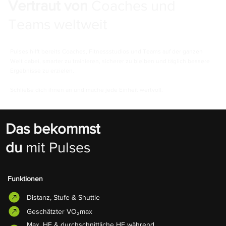
Vertraut von
Coaches und
Teams weltweit
Pulses hilft bereits Coaches, Fitnessstudios und Teams auf der ganzen
Welt dabei, smarter zu trainieren, sicherer zu bleiben und täglich bessere
Ergebnisse zu erzielen.
Schließe dich ihnen an und mache jede Einheit wertvoll.
Das bekommst
du
mit
Pulses
Funktionen
Distanz, Stufe & Shuttle
Geschätzter VO₂max
Max. HF & durchschnittliche HF während